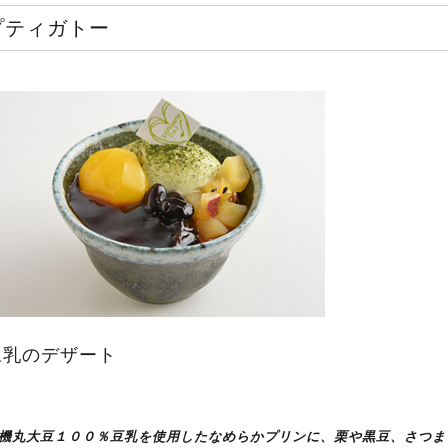
プティガトー
豆乳のデザート
機丸大豆１００％豆乳を使用したなめらかプリンに、栗や黒豆、さつま